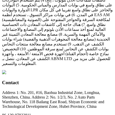
كاشفات سماعات الأذن بلوتوث ، إلخ) 4) يتم استخدام البولاردات
على نطاق واسع في بوابات المدارس والمباني الحكومية. 5) البوابات
الدوارة والبوابات LPR والحاجز على نطاق واسع تقريبا في كل مكان
في المدن. 6) في بوابات مراكز التسوق ، تستخدم أنظمة EAS AM
(الصوتية والمغناطيسية) لمكافحة السرقة والحواجز المفتوحة على
نطاق واسع. 7) هناك حاجة إلى كاشفات المعادن ذات الحساسية
العالية لمنع أخذ سماعات الأذن بلوتوم إلى المصانع والاجتماعات
والأماكن المهمة والسرية. 8) مصانع معالجة المعادن الثمينة غير
الحديدية (مصانع معالجة المجوهرات الذهبية والفضية) شراء بوابات
الكشف عن الذهب. 9) تستخدم مصانع معالجة منتجات النحاس
بوابات الكشف عن النحاس لمنع سرقة الموظفين. 10) التخصيص:
نماذج خاصة (أحجام القناة) أجهزة فحص الأمتعة / الأمتعة ، وأجهزة
الكشف عن المعادن. نتصل بـ ABNM LTD للحصول على مزيد من
المعلومات والتسعير.
Contact
Address 1: No. 201, #16, Baohua Industrial Zone, Longhua,
Shenzhen, China. Address 2: No. 1/2/3, No. 2 Auto Parts
Warehouse, No. 118 Bailang East Road, Shiyan Economic and
Technological Development Zone, Hubei Province, China