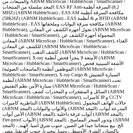
والمبيعات من ABNM MicroScan / HubbleScan / SmartScanner /
المجد سلسلة من المنتجات: EAS RF Anti-السرقة أنظمة (8.2
MHZ) (ABNM HubbleScan) ، EAS AM مكافحة السرقة أنظمة
(58KHZ) (ABNM HubbleScan) ، EAS م & أنظمة RFID (ABNM
HubbleScan) ، EAS مكافحة سرقة البوابات وملحقاتها (ABNM
HubbleScan), تجول أجهزة الكشف عن المعادن (ABNM MicroScan
/ HubbleScan / SmartScanner), المحمولة أجهزة الكشف عن
المعادن (ABNM MicroScan / HubbleScan / SmartScanner), الغذاء
للكشف عن المعادن (ABNM MicroScan / HubbleScan /
SmartScanner), كاشف الذهب (ABNM MicroScan / HubbleScan /
SmartScanner), X-ray الأمتعة لا يتجزأ فحص أنظمة (ABNM
MicroScan / HubbleScan / SmartScanner), الأشعة السينية فحص
الموظفين أنظمة (الماسحات الضوئية) (ABNM MicroScan /
HubbleScan / SmartScanner), X-ray Cargo & السيارة التفتيش
أنظمة (ABNM MicroScan / HubbleScan / SmartScanner) تحت
سيارة الأمن نظم التفتيش (ABNM MicroScan / HubbleScan /
SmartScanner), السائل و المتفجرات و المخدرات كشف (ABNM
MicroScan / HubbleScan / SmartScanner), كاميرات IP و CCTV
التناظرية كاميرات (ABNM HubbleScan), حالات الهاتف المحمول
(ABNM المجد) والأبواب والبوابات (ABNM المجد) المدرعة أبواب,
الأمن أبواب (ABNM المجد), أبواب غرفة داخلية (ABNM المجد),
Fire-proof الأبواب (ABNM المجد) ، وتدور السحر المماسح (ABNM
المجد) ، الخ. بيع منتجاتنا جيدا في الصين, جنوب شرق آسيا, الهند,
باكستان, الشرق الأوسط, روسيا, نيجيريا, جنوب أفريقيا, مصر,