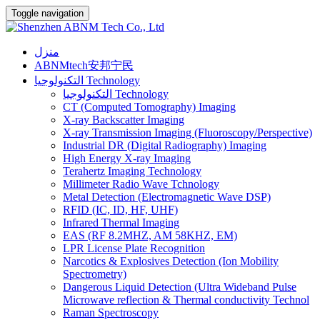
Toggle navigation
منزل
ABNMtech安邦宁民
التكنولوجيا Technology
التكنولوجيا Technology
CT (Computed Tomography) Imaging
X-ray Backscatter Imaging
X-ray Transmission Imaging (Fluoroscopy/Perspective)
Industrial DR (Digital Radiography) Imaging
High Energy X-ray Imaging
Terahertz Imaging Technology
Millimeter Radio Wave Tchnology
Metal Detection (Electromagnetic Wave DSP)
RFID (IC, ID, HF, UHF)
Infrared Thermal Imaging
EAS (RF 8.2MHZ, AM 58KHZ, EM)
LPR License Plate Recognition
Narcotics & Explosives Detection (Ion Mobility
Spectrometry)
Dangerous Liquid Detection (Ultra Wideband Pulse
Microwave reflection & Thermal conductivity Technol
Raman Spectroscopy