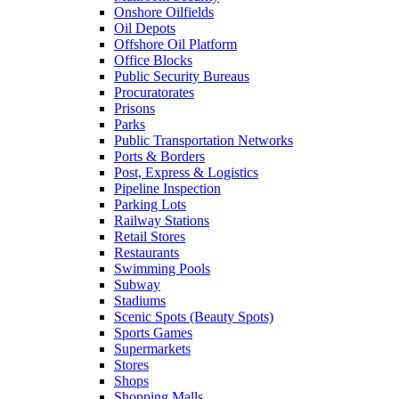
Onshore Oilfields
Oil Depots
Offshore Oil Platform
Office Blocks
Public Security Bureaus
Procuratorates
Prisons
Parks
Public Transportation Networks
Ports & Borders
Post, Express & Logistics
Pipeline Inspection
Parking Lots
Railway Stations
Retail Stores
Restaurants
Swimming Pools
Subway
Stadiums
Scenic Spots (Beauty Spots)
Sports Games
Supermarkets
Stores
Shops
Shopping Malls