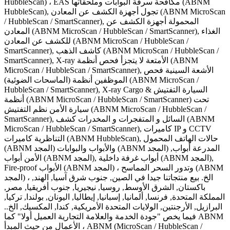
HubbleScan) ، EAS مكافحة سرقة البوابات وملحقاتها (ABNM
HubbleScan), تجول أجهزة الكشف عن المعادن (ABNM MicroScan
/ HubbleScan / SmartScanner), المحمولة أجهزة الكشف عن
المعادن (ABNM MicroScan / HubbleScan / SmartScanner), الغذاء
للكشف عن المعادن (ABNM MicroScan / HubbleScan /
SmartScanner), كاشف الذهب (ABNM MicroScan / HubbleScan /
SmartScanner), X-ray الأمتعة لا يتجزأ فحص أنظمة (ABNM
MicroScan / HubbleScan / SmartScanner), الأشعة السينية فحص
الموظفين أنظمة (الماسحات الضوئية) (ABNM MicroScan /
HubbleScan / SmartScanner), X-ray Cargo & السيارة التفتيش
أنظمة (ABNM MicroScan / HubbleScan / SmartScanner) تحت
سيارة الأمن نظم التفتيش (ABNM MicroScan / HubbleScan /
SmartScanner), السائل و المتفجرات و المخدرات كشف (ABNM
MicroScan / HubbleScan / SmartScanner), كاميرات IP و CCTV
التناظرية كاميرات (ABNM HubbleScan), حالات الهاتف المحمول
(ABNM المجد) والأبواب والبوابات (ABNM المجد) المدرعة أبواب,
الأمن أبواب (ABNM المجد), أبواب غرفة داخلية (ABNM المجد),
Fire-proof الأبواب (ABNM المجد) ، وتدور السحر المماسح (ABNM
المجد) ، الخ. بيع منتجاتنا جيدا في الصين, جنوب شرق آسيا, الهند,
باكستان, الشرق الأوسط, روسيا, نيجيريا, جنوب أفريقيا, مصر,
المملكة المتحدة, فرنسا, ألمانيا, إسبانيا, إيطاليا, اليونان, بولندا, تركيا,
البرازيل, الأرجنتين, الولايات المتحدة الأمريكية, كندا, المكسيك, الخ..
فيما يخص "جودة الخدمة والعلامة التجارية العميل أولا" كما ABNM
الأعمال من حيث المبدأ ، ABNM (MicroScan / HubbleScan /