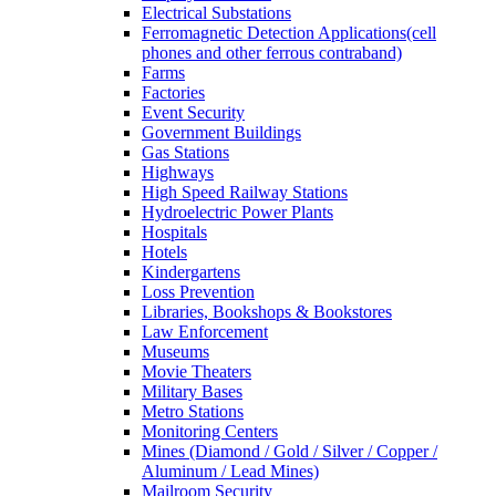
Electrical Substations
Ferromagnetic Detection Applications(cell
phones and other ferrous contraband)
Farms
Factories
Event Security
Government Buildings
Gas Stations
Highways
High Speed Railway Stations
Hydroelectric Power Plants
Hospitals
Hotels
Kindergartens
Loss Prevention
Libraries, Bookshops & Bookstores
Law Enforcement
Museums
Movie Theaters
Military Bases
Metro Stations
Monitoring Centers
Mines (Diamond / Gold / Silver / Copper /
Aluminum / Lead Mines)
Mailroom Security