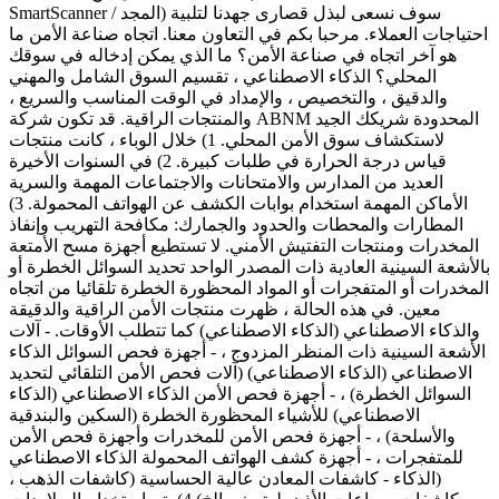
SmartScanner / المجد) سوف نسعى لبذل قصارى جهدنا لتلبية
احتياجات العملاء. مرحبا بكم في التعاون معنا. اتجاه صناعة الأمن ما
هو آخر اتجاه في صناعة الأمن؟ ما الذي يمكن إدخاله في سوقك
المحلي؟ الذكاء الاصطناعي ، تقسيم السوق الشامل والمهني
والدقيق ، والتخصيص ، والإمداد في الوقت المناسب والسريع ،
والمنتجات الراقية. قد تكون شركة ABNM المحدودة شريكك الجيد
لاستكشاف سوق الأمن المحلي. 1) خلال الوباء ، كانت منتجات
قياس درجة الحرارة في طلبات كبيرة. 2) في السنوات الأخيرة
العديد من المدارس والامتحانات والاجتماعات المهمة والسرية
الأماكن المهمة استخدام بوابات الكشف عن الهواتف المحمولة. 3)
المطارات والمحطات والحدود والجمارك: مكافحة التهريب وإنفاذ
المخدرات ومنتجات التفتيش الأمني. لا تستطيع أجهزة مسح الأمتعة
بالأشعة السينية العادية ذات المصدر الواحد تحديد السوائل الخطرة أو
المخدرات أو المتفجرات أو المواد المحظورة الخطرة تلقائيا من اتجاه
معين. في هذه الحالة ، ظهرت منتجات الأمن الراقية والدقيقة
والذكاء الاصطناعي (الذكاء الاصطناعي) كما تتطلب الأوقات. - آلات
الأشعة السينية ذات المنظر المزدوج ، - أجهزة فحص السوائل الذكاء
الاصطناعي (الذكاء الاصطناعي) (آلات فحص الأمن التلقائي لتحديد
السوائل الخطرة) ، - أجهزة فحص الأمن الذكاء الاصطناعي (الذكاء
الاصطناعي) للأشياء المحظورة الخطرة (السكين والبندقية
والأسلحة) ، - أجهزة فحص الأمن للمخدرات وأجهزة فحص الأمن
للمتفجرات ، - أجهزة كشف الهواتف المحمولة الذكاء الاصطناعي
(الذكاء - كاشفات المعادن عالية الحساسية (كاشفات الذهب ،