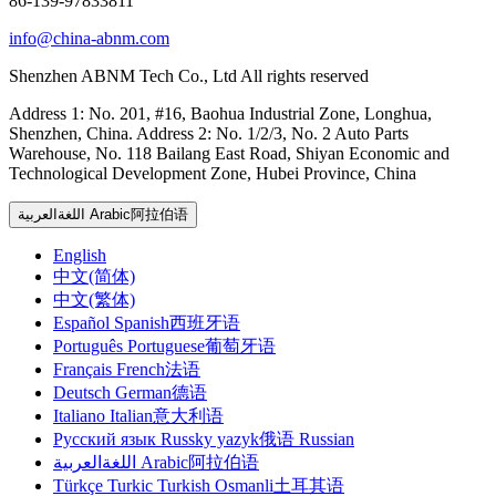
86-139-97833811
info@china-abnm.com
Shenzhen ABNM Tech Co., Ltd All rights reserved
Address 1: No. 201, #16, Baohua Industrial Zone, Longhua,
Shenzhen, China. Address 2: No. 1/2/3, No. 2 Auto Parts
Warehouse, No. 118 Bailang East Road, Shiyan Economic and
Technological Development Zone, Hubei Province, China
اللغةالعربية Arabic阿拉伯语
English
中文(简体)
中文(繁体)
Español Spanish西班牙语
Português Portuguese葡萄牙语
Français French法语
Deutsch German德语
Italiano Italian意大利语
Русский язык Russky yazyk俄语 Russian
اللغةالعربية Arabic阿拉伯语
Türkçe Turkic Turkish Osmanli土耳其语