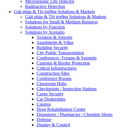
Microseismic Life Detector
Radioactive Detection
Giải pháp & Thị trường Solutions & Markets
Giải pháp & Thị trường Solutions & Markets
Solutions for Small & Medium Business
Solutions by Function
Solutions by Scenario
Aviation & Airports
Apartments & Villas
Building Security
City Public Transportation
Conferences, Forums & Summits
Customs & Border Protection
Critical Infrastructures
Construction Sites
Conference Rooms
Classroom Hubs
Checkpoints / Inspection Stations
Cargo Security
Car Dealerships
Casinos
Drug Rehabilitation Center
Drugstores / Pharmacies / Chemists Shops
Defense
Display & Control