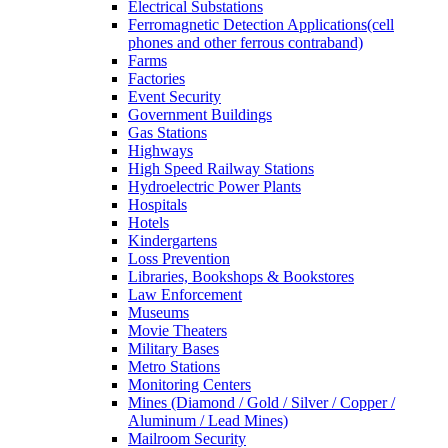
Electrical Substations
Ferromagnetic Detection Applications(cell
phones and other ferrous contraband)
Farms
Factories
Event Security
Government Buildings
Gas Stations
Highways
High Speed Railway Stations
Hydroelectric Power Plants
Hospitals
Hotels
Kindergartens
Loss Prevention
Libraries, Bookshops & Bookstores
Law Enforcement
Museums
Movie Theaters
Military Bases
Metro Stations
Monitoring Centers
Mines (Diamond / Gold / Silver / Copper /
Aluminum / Lead Mines)
Mailroom Security