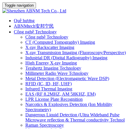
Toggle navigation
Quê hương
ABNMtech安邦宁民
Công nghệ Technology
Công nghệ Technology
CT (Computed Tomography) Imaging
X-ray Backscatter Imaging
X-ray Transmission Imaging (Fluoroscopy/Perspective)
Industrial DR (Digital Radiography) Imaging
High Energy X-ray Imaging
Terahertz Imaging Technology
Millimeter Radio Wave Tchnology
Metal Detection (Electromagnetic Wave DSP)
RFID (IC, ID, HF, UHF)
Infrared Thermal Imaging
EAS (RF 8.2MHZ, AM 58KHZ, EM)
LPR License Plate Recognition
Narcotics & Explosives Detection (Ion Mobility
Spectrometry)
Dangerous Liquid Detection (Ultra Wideband Pulse
Microwave reflection & Thermal conductivity Technol
Raman Spectroscopy