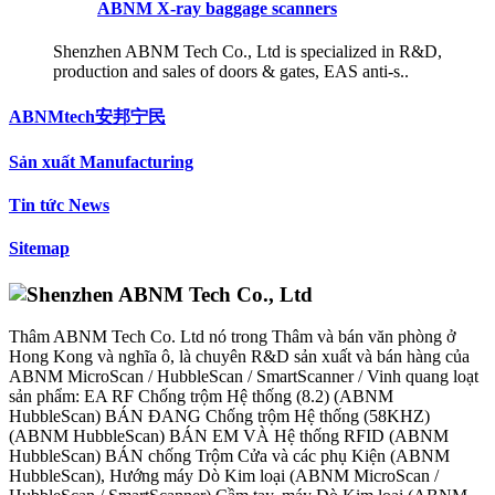
ABNM X-ray baggage scanners
Shenzhen ABNM Tech Co., Ltd is specialized in R&D,
production and sales of doors & gates, EAS anti-s..
ABNMtech安邦宁民
Sản xuất Manufacturing
Tin tức News
Sitemap
Thâm ABNM Tech Co. Ltd nó trong Thâm và bán văn phòng ở
Hong Kong và nghĩa ô, là chuyên R&D sản xuất và bán hàng của
ABNM MicroScan / HubbleScan / SmartScanner / Vinh quang loạt
sản phẩm: EA RF Chống trộm Hệ thống (8.2) (ABNM
HubbleScan) BÁN ĐANG Chống trộm Hệ thống (58KHZ)
(ABNM HubbleScan) BÁN EM VÀ Hệ thống RFID (ABNM
HubbleScan) BÁN chống Trộm Cửa và các phụ Kiện (ABNM
HubbleScan), Hướng máy Dò Kim loại (ABNM MicroScan /