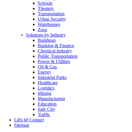
Schools
Theaters
Transportation
Urban Security
Warehouses
Zoos
Solutions by Industry
Buildings
Banking & Finance
Chemical Industry
Public Transportation
Power & Utilities
Oil & Gas
Energy
Industrial Parks
Healthcare
Logistics
Mining
Manufacturing
Education
Safe City
Traffic
Liên hệ Contact
Sitemap