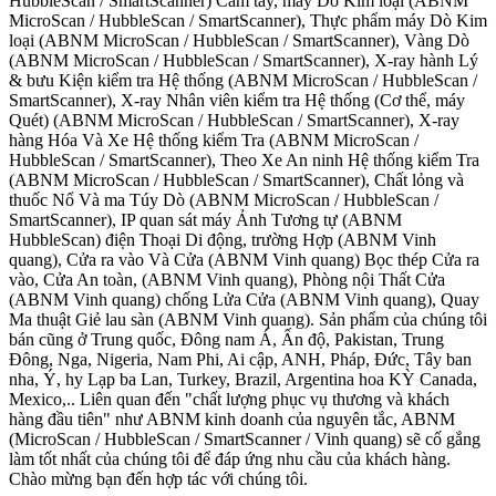
HubbleScan / SmartScanner) Cầm tay, máy Dò Kim loại (ABNM
MicroScan / HubbleScan / SmartScanner), Thực phẩm máy Dò Kim
loại (ABNM MicroScan / HubbleScan / SmartScanner), Vàng Dò
(ABNM MicroScan / HubbleScan / SmartScanner), X-ray hành Lý
& bưu Kiện kiểm tra Hệ thống (ABNM MicroScan / HubbleScan /
SmartScanner), X-ray Nhân viên kiểm tra Hệ thống (Cơ thể, máy
Quét) (ABNM MicroScan / HubbleScan / SmartScanner), X-ray
hàng Hóa Và Xe Hệ thống kiểm Tra (ABNM MicroScan /
HubbleScan / SmartScanner), Theo Xe An ninh Hệ thống kiểm Tra
(ABNM MicroScan / HubbleScan / SmartScanner), Chất lỏng và
thuốc Nổ Và ma Túy Dò (ABNM MicroScan / HubbleScan /
SmartScanner), IP quan sát máy Ảnh Tương tự (ABNM
HubbleScan) điện Thoại Di động, trường Hợp (ABNM Vinh
quang), Cửa ra vào Và Cửa (ABNM Vinh quang) Bọc thép Cửa ra
vào, Cửa An toàn, (ABNM Vinh quang), Phòng nội Thất Cửa
(ABNM Vinh quang) chống Lửa Cửa (ABNM Vinh quang), Quay
Ma thuật Giẻ lau sàn (ABNM Vinh quang). Sản phẩm của chúng tôi
bán cũng ở Trung quốc, Đông nam Á, Ấn độ, Pakistan, Trung
Đông, Nga, Nigeria, Nam Phi, Ai cập, ANH, Pháp, Đức, Tây ban
nha, Ý, hy Lạp ba Lan, Turkey, Brazil, Argentina hoa KỲ Canada,
Mexico,.. Liên quan đến "chất lượng phục vụ thương và khách
hàng đầu tiên" như ABNM kinh doanh của nguyên tắc, ABNM
(MicroScan / HubbleScan / SmartScanner / Vinh quang) sẽ cố gắng
làm tốt nhất của chúng tôi để đáp ứng nhu cầu của khách hàng.
Chào mừng bạn đến hợp tác với chúng tôi.