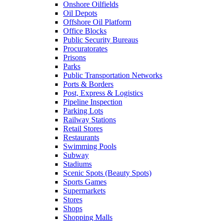
Onshore Oilfields
Oil Depots
Offshore Oil Platform
Office Blocks
Public Security Bureaus
Procuratorates
Prisons
Parks
Public Transportation Networks
Ports & Borders
Post, Express & Logistics
Pipeline Inspection
Parking Lots
Railway Stations
Retail Stores
Restaurants
Swimming Pools
Subway
Stadiums
Scenic Spots (Beauty Spots)
Sports Games
Supermarkets
Stores
Shops
Shopping Malls