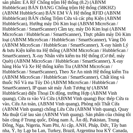
sản phẩm: EA RF Chống trộm Hệ thống (8.2) (ABNM
HubbleScan) BÁN ĐANG Chống trộm Hệ thống (58KHZ)
(ABNM HubbleScan) BÁN EM VÀ Hệ thống RFID (ABNM
HubbleScan) BÁN chống Trộm Cửa và các phụ Kiện (ABNM
HubbleScan), Hướng máy Dò Kim loại (ABNM MicroScan /
HubbleScan / SmartScanner) Cầm tay, máy Dò Kim loại (ABNM
MicroScan / HubbleScan / SmartScanner), Thực phẩm máy Dò Kim
loại (ABNM MicroScan / HubbleScan / SmartScanner), Vàng Dò
(ABNM MicroScan / HubbleScan / SmartScanner), X-ray hành Lý
& bưu Kiện kiểm tra Hệ thống (ABNM MicroScan / HubbleScan /
SmartScanner), X-ray Nhân viên kiểm tra Hệ thống (Cơ thể, máy
Quét) (ABNM MicroScan / HubbleScan / SmartScanner), X-ray
hàng Hóa Và Xe Hệ thống kiểm Tra (ABNM MicroScan /
HubbleScan / SmartScanner), Theo Xe An ninh Hệ thống kiểm Tra
(ABNM MicroScan / HubbleScan / SmartScanner), Chất lỏng và
thuốc Nổ Và ma Túy Dò (ABNM MicroScan / HubbleScan /
SmartScanner), IP quan sát máy Ảnh Tương tự (ABNM
HubbleScan) điện Thoại Di động, trường Hợp (ABNM Vinh
quang), Cửa ra vào Và Cửa (ABNM Vinh quang) Bọc thép Cửa ra
vào, Cửa An toàn, (ABNM Vinh quang), Phòng nội Thất Cửa
(ABNM Vinh quang) chống Lửa Cửa (ABNM Vinh quang), Quay
Ma thuật Giẻ lau sàn (ABNM Vinh quang). Sản phẩm của chúng tôi
bán cũng ở Trung quốc, Đông nam Á, Ấn độ, Pakistan, Trung
Đông, Nga, Nigeria, Nam Phi, Ai cập, ANH, Pháp, Đức, Tây ban
nha, Ý, hy Lạp ba Lan, Turkey, Brazil, Argentina hoa KỲ Canada,